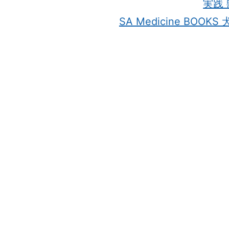
実践
SA Medicine BO